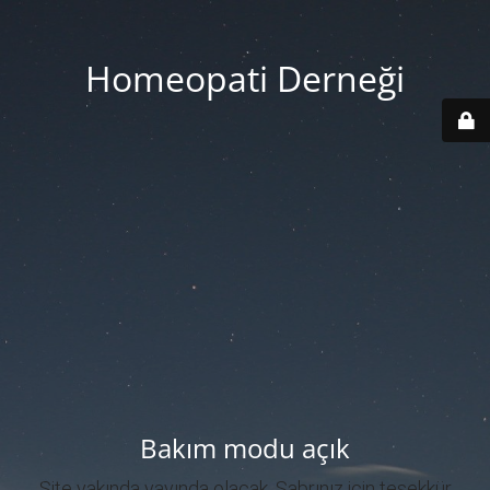
Homeopati Derneği
Bakım modu açık
Site yakında yayında olacak. Sabrınız için teşekkür